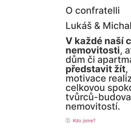
O confratelli
Lukáš & Michal
V každé naší 
nemovitosti
, 
dům či apartm
představit žít
,
motivace realiz
celkovou spoko
tvůrců-budova
nemovitostí.
Kdo jsme?