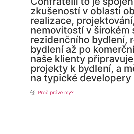
Confratelli to je spoje
zkušeností v oblasti o
realizace, projektován
nemovitostí v širokém 
rezidenčního bydlení, 
bydlení až po komerční
naše klienty připravuj
projekty k bydlení, a 
na typické developery
Proč právě my?