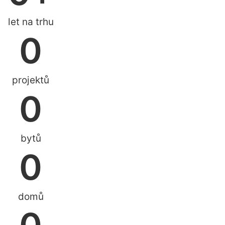
let na trhu
0
projektů
0
bytů
0
domů