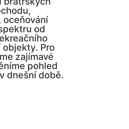
ní bratrských
bchodu,
í, oceňování
spektru od
rekreačního
 objekty. Pro
eme zajímavé
měníme pohled
 v dnešní době.