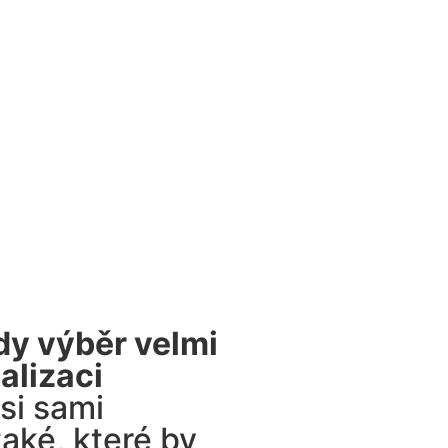
dy výběr velmi
alizaci
si sami
také, které by