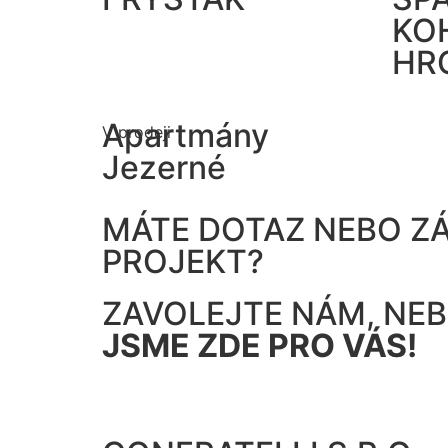
KO
HR
Apartmány
V prodeji
Jezerné
MÁTE DOTAZ NEBO Z
PROJEKT?
ZAVOLEJTE NÁM, NEB
JSME ZDE PRO VÁS!