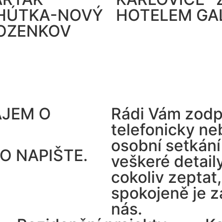
HÚTKA-NOVÝ
HOTELEM GAL
OZENKOV
ÁJEM O
Rádi Vám zodp
telefonicky n
osobní setkán
O NAPIŠTE.
veškeré detail
cokoliv zeptat,
spokojeně je z
nás.