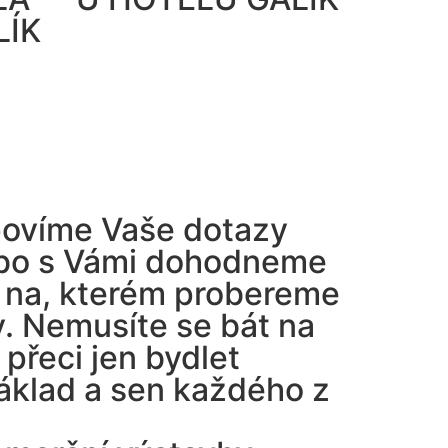
ÍK
ovíme Vaše dotazy
ebo s Vámi dohodneme
í na, kterém probereme
y. Nemusíte se bát na
 přeci jen bydlet
áklad a sen každého z