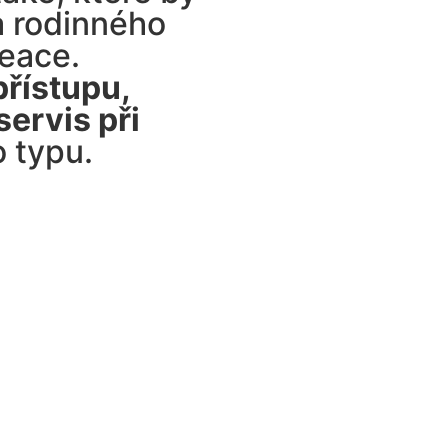
 a rodinného
reace.
přístupu,
servis při
 typu.