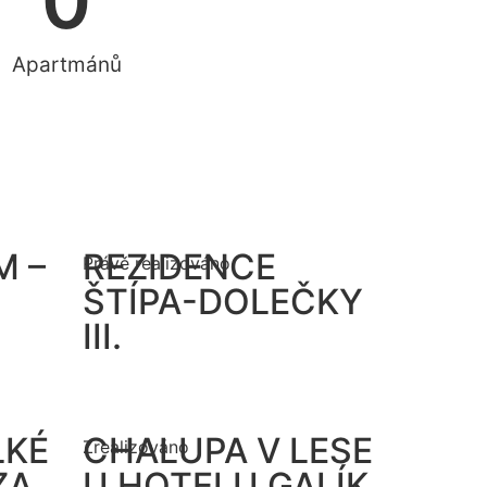
0
Apartmánů
M –
REZIDENCE
Právě realizováno
ŠTÍPA-DOLEČKY
III.
KÉ
CHALUPA V LESE
Zrealizováno
ZA
U HOTELU GALÍK