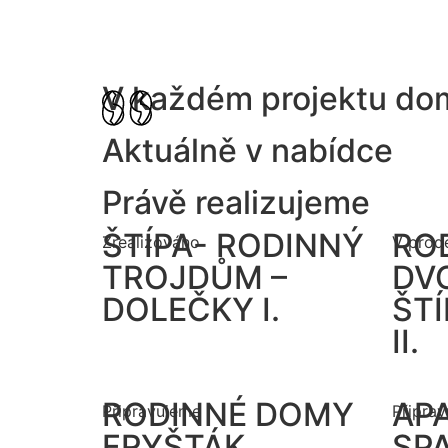
V každém projektu do
Aktuálně v nabídce
Právě realizujeme
ŠTÍPA- RODINNÝ
ROD
Zrealizováno
V prode
TROJDŮM –
DVO
DOLEČKY I.
ŠT
II.
RODINNÉ DOMY
AP
Připravujeme
Připra
FRYŠTÁK
SP